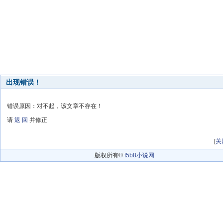
出现错误！
错误原因：对不起，该文章不存在！
请
返 回
并修正
[
关
版权所有©
t5b8小说网