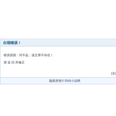
出现错误！
错误原因：对不起，该文章不存在！
请
返 回
并修正
[
关
版权所有©
t5b8小说网