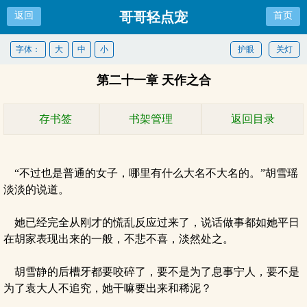
哥哥轻点宠
返回
首页
字体：
大
中
小
护眼
关灯
第二十一章 天作之合
存书签
书架管理
返回目录
“不过也是普通的女子，哪里有什么大名不大名的。”胡雪瑶
淡淡的说道。
她已经完全从刚才的慌乱反应过来了，说话做事都如她平日
在胡家表现出来的一般，不悲不喜，淡然处之。
胡雪静的后槽牙都要咬碎了，要不是为了息事宁人，要不是
为了袁大人不追究，她干嘛要出来和稀泥？