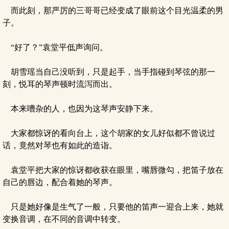
而此刻，那严厉的三哥哥已经变成了眼前这个目光温柔的男
子。
“好了？”袁堂平低声询问。
胡雪瑶当自己没听到，只是起手，当手指碰到琴弦的那一
刻，悦耳的琴声顿时流泻而出。
本来嘈杂的人，也因为这琴声安静下来。
大家都惊讶的看向台上，这个胡家的女儿好似都不曾说过
话，竟然对琴也有如此的造诣。
袁堂平把大家的惊讶都收获在眼里，嘴唇微勾，把笛子放在
自己的唇边，配合着她的琴声。
只是她好像是生气了一般，只要他的笛声一迎合上来，她就
变换音调，在不同的音调中转变。