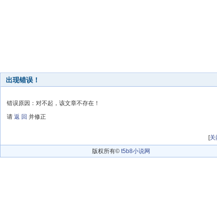
出现错误！
错误原因：对不起，该文章不存在！
请
返 回
并修正
[
关
版权所有©
t5b8小说网