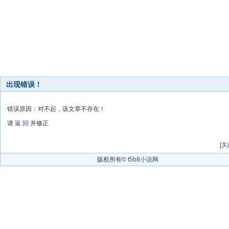
出现错误！
错误原因：对不起，该文章不存在！
请
返 回
并修正
[
关
版权所有©
t5b8小说网