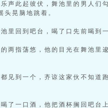
声此起彼伏，舞池里的男人们勾
摇头晃脑地跳着。
里回到吧台，喝了口先前喝到一
的两指荡悠，他的目光在舞池里逡
都见到一个，齐谅这家伙不知道跑
了一口酒，他把酒杯搁回吧台上