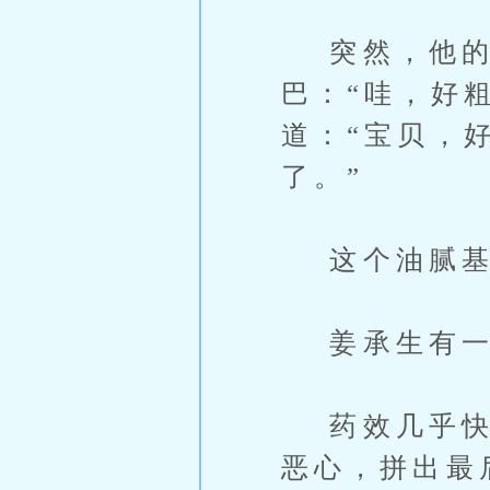
突然，他的另
巴：“哇，好
道：“宝贝，
了。”
这个油腻基
姜承生有一
药效几乎快完
恶心，拼出最