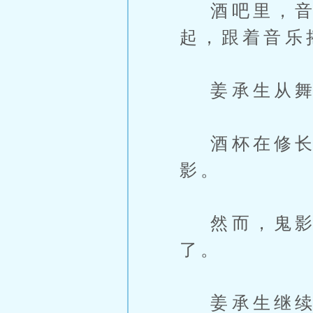
酒吧里，音乐
起，跟着音乐
姜承生从舞池
酒杯在修长
影。
然而，鬼影
了。
姜承生继续喝