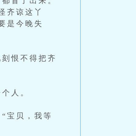
都冒了出来。
怪齐谅这丫
要是今晚失
刻恨不得把齐
一个人。
“宝贝，我等