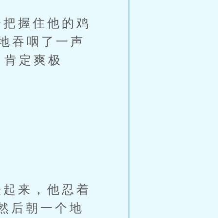
把握住他的鸡
显地吞咽了一声
，肯定爽极
起来，他忍着
然后朝一个地