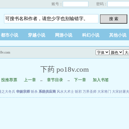
账号：
密码：
搜 索
都市小说
穿越小说
网游小说
科幻小说
其他小说
8v.com
下药 po18v.com
投推荐票
上一章
章节目录
下一章
加入书签
←
→
漫之大冬兵
华娱宗师
斩杀
系统供应商
风水大术士
斩邪
万界圣师
大宋将门
大宋好屠