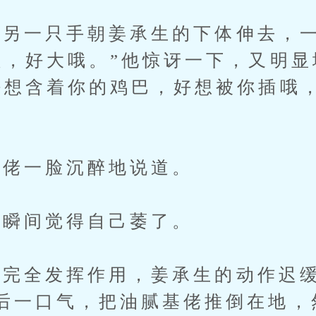
一只手朝姜承生的下体伸去，一
粗，好大哦。”他惊讶一下，又明
好想含着你的鸡巴，好想被你插哦
佬一脸沉醉地说道。
瞬间觉得自己萎了。
全发挥作用，姜承生的动作迟缓
后一口气，把油腻基佬推倒在地，