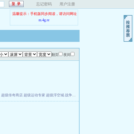
忘记密码
用户注册
温馨提示：手机版同步阅读，请访问网址
m.4g.re
翻页
夜间
夫
超级传奇商店
超级运动专家
超级浮空城
战争天堂
混元道纪
教练万岁
都市全能巨星