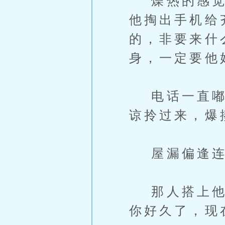
燥热的感觉越
他掏出手机给
的，非要来什
身，一定要他
电话一直嘟嘟
谅拎过来，爆
屋漏偏逢连
那人搭上他的
你好久了，现