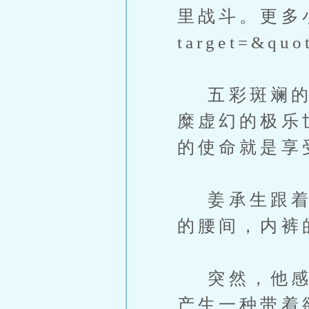
里战斗。更多小说
target=&quo
五彩斑斓的灯
糜虚幻的极乐
的使命就是享
姜承生跟着音
的腰间，内裤
突然，他感觉
产生一种带着