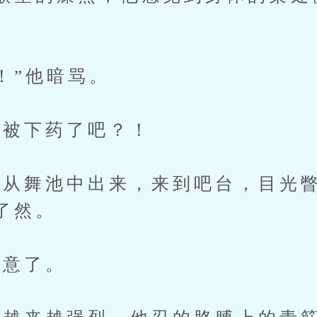
”他暗骂。
被下药了吧？！
从舞池中出来，来到吧台，目光瞥
了然。
意了。