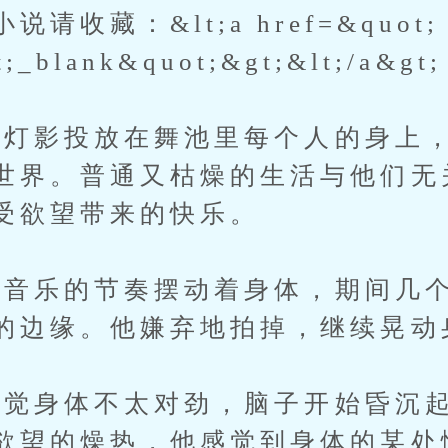
请收藏：&lt;a href=&quot;
t;_blank&quot;&gt;&lt;/a&gt;
影投放在舞池里每个人的身上，
世界。普通又枯燥的生活与他们无
受欲望带来的快乐。
乐的节奏摆动着身体，期间几个
的边缘。他嫌弃地拍掉，继续晃动
身体不太对劲，脑子开始昏沉起
欲望的燥热，他感觉到身体的某处