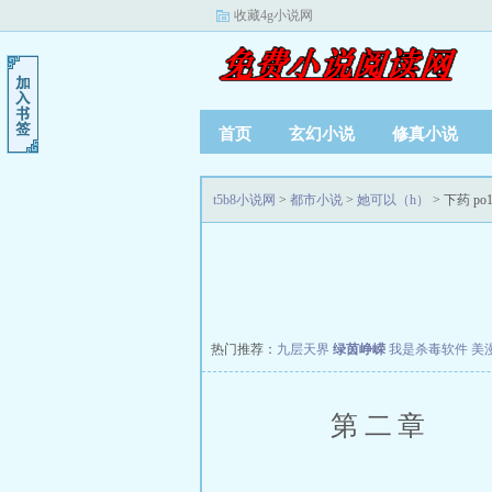
收藏4g小说网
首页
玄幻小说
修真小说
t5b8小说网
>
都市小说
>
她可以（h）
> 下药 po1
热门推荐：
九层天界
绿茵峥嵘
我是杀毒软件
美
第二章