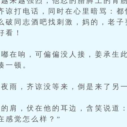
来越强烈，他忍的胳膊上的青筋
齐谅打电话，同时在心里暗骂：都
么破同志酒吧找刺激，妈的，老子
好看！
在响，可偏偏没人接，姜承生此
揍一顿。
夜雨，齐谅没等来，倒是来了另
肩，伏在他的耳边，含笑说道：
在感觉怎么样？”