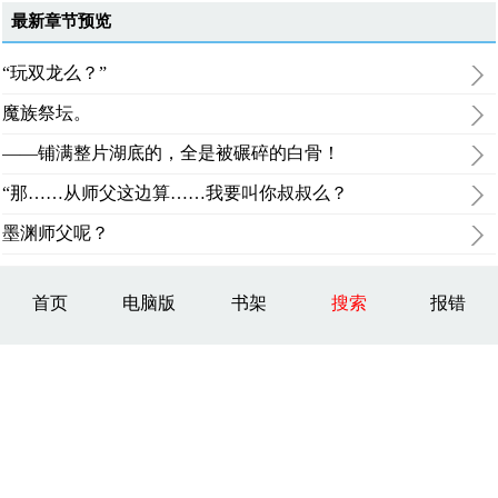
最新章节预览
“玩双龙么？”
魔族祭坛。
——铺满整片湖底的，全是被碾碎的白骨！
“那……从师父这边算……我要叫你叔叔么？
墨渊师父呢？
首页
电脑版
书架
搜索
报错