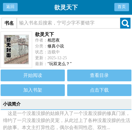
欲灵天下
返回
首页
书名
欲灵天下
作者：
相思夜
分类：
修真小说
状态：连载中
更新：2025-12-25
最新：
“玩双龙么？”
开始阅读
查看目录
加入书架
点击下载
小说简介
这是一个没羞没臊的姑娘拜入了一个没羞没臊的修真门派，
缔约了一只没羞没臊的灵宠，从此过上了各种没羞没臊的生活
的故事。本文主打异性恋，偶尔会有同性恋、双性...