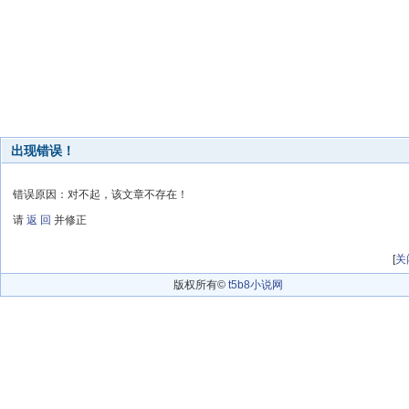
出现错误！
错误原因：对不起，该文章不存在！
请
返 回
并修正
[
关
版权所有©
t5b8小说网