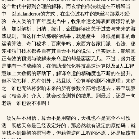
这个世代中得到合理的解释。而玄学的作法就是在不解释当
中，以trialanderror的方式，在生命过程中的蛛丝马跡累积经
验，在人类的千百年歷史当中，收集命运之海表面所漂浮的油
渣，加以解析，归纳，统计，企图解读出关于过去与未来的游
戏规则。而这样土法炼钢的结果，就是產生一堆似是而非的命
运演算法。奇门秘术，百家争鸣，东西方各家门派、心法、秘
笈和独门技术都各自有其自命不凡的说法，但实际上，能够真
正有效的预测与破解未来命运的却是寥寥无几。不过，努力还
是能有一些成绩的，在借助现代化科技高速运算以及ai人工智
慧加上大数据的帮助下，解译命运的精确度也不断的在提升。
但不管怎样，总有例外，姑且以「命算学的测不准原理」来称
之，谁也无法将影响未来的所有参数全部考虑进去，甚至观察
者（相命师）介入，就会改变测算的结果。到最后，还是一句
老话：谁也说不准啊！
汤先生不相信，算命不是用猜的，天机也不是完全不可预
测，既然天命是已经设定好的，那必然就有设定的原始码，就
算找不到最初的撰写者，但藉着逆向工程的还原，还是应该有