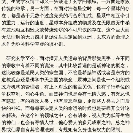
文、生物学双博士却又一头栽进了玄学的领域。一方面是家族
传统的继承，另一方面，在面对浩瀚星空时，每一个星球的存
在，都是基于无数个过度完美的巧合所组成。星系中相互牵引
的重力，运行的速度，星球本身组成的物质及在无限虚无中稍
有差池就互相毁灭或焚烧殆尽的不可思议的存在。这个巨大而
无法理解的无力感才是汤先生决定回到亚洲，以东方的命理之
术作为弥补科学空虚的填补剂。
研究玄学至今，面对摆弄人类运命的背后那隻黑手，在不同
的宗教中有着不同的说法，其中比较普遍的是诸神论的概念，
这比较像是殖民人类的宗主国，不管是希腊神话或者是东方的
道教观点还是佛学中天之国的概念，眾神之间是也一个组织或
政府机构的管理者，有上下对应的君臣关係，也有平行单位的
争权夺利、勾心斗角。而眾神们也是会有七情六慾，有兇恶也
有慈悲，有的喜欢人类，也有厌恶至极，企图将人类去之而后
快的神祇。而每每要决定人类的命运的时候也是要靠开会讨论
来解决。在这个神的领域之中，会有胡来，视人类为低等生物
的神仙，也会有寄情人世，偏心爱人的多元成家之神。总之神
界或仙界自有其管理法则，有规矩有义务也有权力的限制。