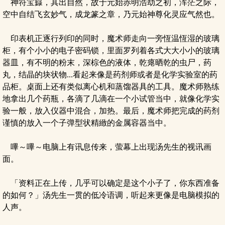
神符宝籙，其出自然，故于元始赤明浩劫之初，浑茫之际，
空中自结飞玄妙气，成龙篆之章，乃元始神尊化灵应气然也。
印表机正逐行列印的同时，魔术师走向一旁恆温恆湿的玻璃
柜，有个小小的电子密码锁，里面罗列着各式大大小小的玻璃
器皿，有不明的粉末，深棕色的液体，乾瘪晒乾的虫尸，药
丸，结晶的块状物...看起来像是药剂师或者是化学实验室的药
品柜。桌面上还有类似离心机和蒸馏器具的工具。魔术师熟练
地拿出几个药瓶，各滴了几滴在一个小试管当中，就像化学实
验一般，放入仪器中混合，加热。最后，魔术师把完成的药剂
谨慎的放入一个子弹型状精緻的金属容器当中。
嗶～嗶～电脑上有讯息传来，萤幕上出现汤先生的视讯画
面。
「资料正在上传，几乎可以确定是这个小子了，你东西准备
的如何？」汤先生一贯的低冷语调，听起来更像是电脑模拟的
人声。