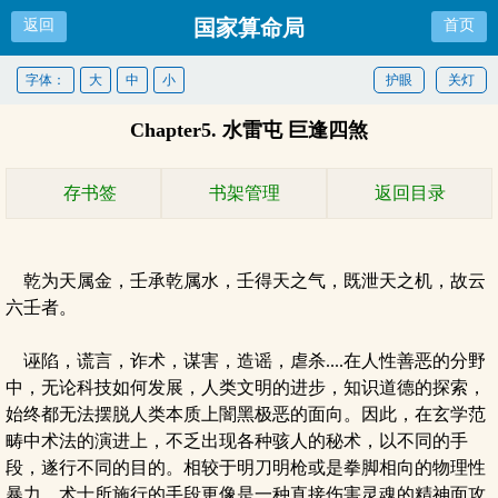
国家算命局
返回
首页
字体：
大
中
小
护眼
关灯
Chapter5. 水雷屯 巨逢四煞
存书签
书架管理
返回目录
乾为天属金，壬承乾属水，壬得天之气，既泄天之机，故云
六壬者。
诬陷，谎言，诈术，谋害，造谣，虐杀....在人性善恶的分野
中，无论科技如何发展，人类文明的进步，知识道德的探索，
始终都无法摆脱人类本质上闇黑极恶的面向。因此，在玄学范
畴中术法的演进上，不乏出现各种骇人的秘术，以不同的手
段，遂行不同的目的。相较于明刀明枪或是拳脚相向的物理性
暴力，术士所施行的手段更像是一种直接伤害灵魂的精神面攻