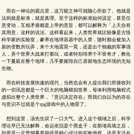
而在一神论的观点里，这万能之神可就随心所欲了。他就是
法则就是标准，就是真理。至于这样的标准如何设定，甚至任
意变动，互相矛盾都是上帝的意旨，都可以解释为「上天自有
其用意」这样的说法。这样看起来，人类世界就比较像是古怪
科学家的实验室，豢养在地球容器中的人类，随时都会被加入
新的变数所玩弄，来个大地震晃一晃，还是出个独裁的军事强
人，弄个世界大战来打着玩，或者特别培养个不世奇才，教化
一下蔓延在整个地球，几乎要摧毁自己居留地生态环境的无知
生物。
而在科技发展快速的现代，当然也会有人提出我们所接收到
的一切讯息都是一个巨大的电脑模拟世界，母体利用电脑程式
虚拟出整个人类世界，『意识决定存在』而我们自以为的存在
与意识不过就是个rpg游戏中的人物罢了。
想到这里，汤先生叹了一口大气。进入这个领域之后，科学
理论早已无法解释，命运依旧是个黑盒子，在那堵高墙之后，
到底是一片荒烟蔓草抑或是精心设计的实验游戏，还是无法在