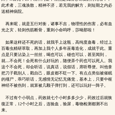
此术者，三魂涣散，精神不济，若无我的解方，则短期之内必
送精神病院。
再来呢，就是五行对衝，诸事不吉，物理性的伤害，必有血
光之灾，轻则伤筋断骨，重则小命呜呼，莎呦那啦！
如果这样还不死的话，就我手上这瓶，高纯度蛊毒，经过上
百毒虫精研萃取，再加上我个人多年巫毒造化，成就于此。重
点是只要沾染上一丝丝，喝也可以，碰也可以，甚至闻到，
就....不会死！会死有什么好玩的，随便弄个药也可以死人。我
这个不会死，却会听话，说真话，说假话，席听尊便。叫他拿
把刀子戳别人，戳自己，眼皮都不眨一下。有点点类似被催眠
的殭尸，乖巧听话，无感情无记忆无痛觉，基本上，只要中枢
神经不被伤到，就算被几颗子弹打到，还可以玩好一阵子。
不过有个小弱点，药效就七个小时多多少少，药效过后就恢
復正常，12个小时之后，连验血，验尿，毒物检测都测不出
来。