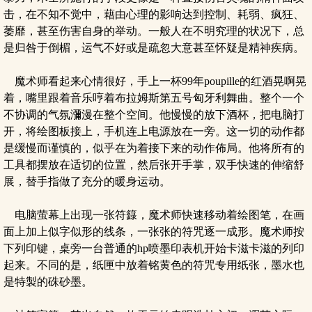
击，在不知不觉中，藉由心理的影响达到控制、耗弱、疯狂、
萎靡，甚至伤害自身的举动。一般人在不明究理的状况下，总
是归咎于倒楣，运气不好或是疏忽大意甚至怀疑是精神疾病。
魔术师看起来心情很好，手上一杯99年poupille的红酒晃啊晃
着，嘴里跟着音乐哼着布拉姆斯第五号匈牙利舞曲。整个一个
不协调的气氛瀰漫在整个空间。他慢慢的放下酒杯，把电脑打
开，将绘图板接上，手机连上电源放在一旁。这一切的动作都
是缓慢而谨慎的，似乎在为着接下来的动作佈局。他将所有的
工具都摆放在适切的位置，然后张开手掌，双手快速的伸缩舒
展，替手指做了充分的暖身运动。
电脑萤幕上出现一张符籙，魔术师快速移动着绘图笔，在画
面上加上似字似形的线条，一张张的符咒逐一成形。魔术师按
下列印键，桌旁一台普通的hp喷墨印表机开始卡滋卡滋的列印
起来。不同的是，纸匣中放着铭黄色的符咒专用纸张，墨水也
是特製的硃砂墨。