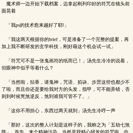
魔术师一边开始下载档案，边拿起刚列印好的符咒在镜头前
面晃着
「我ps的技术愈来越好了耶!」
「我这两天根据你的brief，可是准备了一个完整的提案，再
加上我不断研发的玄学科技，刚好藉这个机会试一试」
「符咒可不是一张鬼画符的纸而已！」汤先生冷冷的说着，
但眼神中似乎等着什么？
「当然啦，拈香，请鬼神，咒语、掐诀、步罡这些也都少不
了啦，而且你还是要给我对方的头发，指甲，可不能弄错，否
则到时候兇煞逆反，煞到谁我可管不了。」
「这你不用担心，东西过两天就到」汤先生冷哼一声
「那好，这次的整人计划是这样子的，我称之为「五劫七煞
阵」...首先，来个精神污染，当然是我精心研发的符咒啦，中