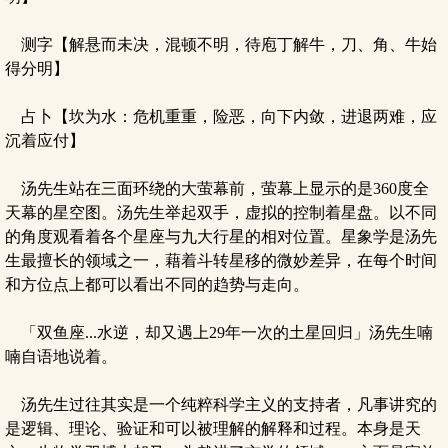
测字【解悬而未决，混顿不明，待庖丁解牛，刀、角、牛始
得分明】
占卜【坎为水：危机重重，险恶，向下内敛，进退两难，应
沉着应付】
汤先生站在三面环绕的大萤幕前，萤幕上显示的是360度全
天幕的星空图。汤先生举起双手，虚拟的控制着星盘。以不同
的角度观看着各个星座与九大行星的相对位置。星象学是汤先
生最擅长的领域之一，藉着斗转星移的微妙差异，在每个时间
和方位点上都可以看出不同的趋势与走向。
「双鱼座...水逆，却又遇上29年一次的土星回归」汤先生喃
喃自语地说着。
汤先生过往其实是一个纯粹科学主义的支持者，凡事讲究的
是逻辑、理论、验证和可以被理解的解释和过程。本身是天